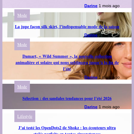
Darine
1 mois ago
Mode
La jupe façon silk skirt, l’indispensable mode de la saison
Darine
1 mois ago
Mode
Damart, « Wild Summer », la nouvelle collection
animalière et solaire qui nous sublimera jusqu’à la fin de
l’été
Darine
1 mois ago
Mode
Sélection : des sandales tendances pour l’été 2026
Darine
1 mois ago
Lifestyle
J’ai testé les OpenDots2 de Shokz : les écouteurs ultra
stylés parfaits en toutes circonstances