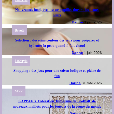
Nouveautés food, éveillez vos papilles durant les beaux
jours
Darine
3 juin 2026
Beauté
Sélection : des soins contour des yeux pour préparer et
hydrater la peau quand il fait chaud
Darine
1 juin 2026
Lifestyle
Shopping : des jeux pour une saison ludique et pleine de
fun
Darine
31 mai 2026
Mode
KAPPA® X Fédération Tunisienne de Football, de
nouveaux maillots pour les joueurs de la coupe du monde
Darine
31 mai 2026