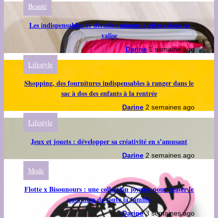
Beauté
Les indispensables de dernière minute à glisser dans sa
valise
Darine
1 semaine ago
Lifestyle
Shopping, des fournitures indispensables à ranger dans le
sac à dos des enfants à la rentrée
Darine
2 semaines ago
Lifestyle
Jeux et jouets : développer sa créativité en s’amusant
Darine
2 semaines ago
Mode
Flotte x Bisounours : une collection joyeuse pour égayer le
quotidien de toute la famille
Darine
3 semaines ago