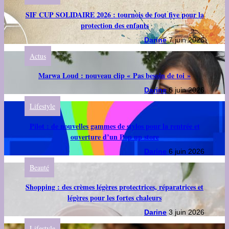
SIF CUP SOLIDAIRE 2026 : tournois de foot five pour la
protection des enfants
Darine
7 juin 2026
Actus
Marwa Loud : nouveau clip « Pas besoin de toi »
Darine
6 juin 2026
Lifestyle
Pilot : de nouvelles gammes de stylos pour la rentrée et
ouverture d’un Pop up store
Darine
6 juin 2026
Beauté
Shopping : des crèmes légères protectrices, réparatrices et
légères pour les fortes chaleurs
Darine
3 juin 2026
Lifestyle