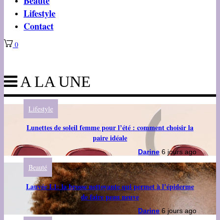
Beauté
Lifestyle
Contact
0
A LA UNE
Lifestyle
Lunettes de soleil femme pour l’été : comment choisir la
paire idéale
Darine
6 jours ago
Beauté
Lauvée L1: la brosse nettoyante qui permet à l’épiderme
de faire peau neuve
Darine
6 jours ago