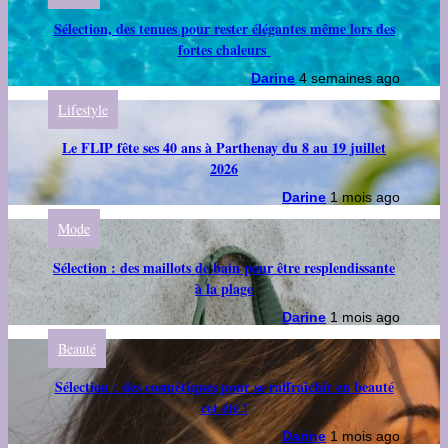
Sélection, des tenues pour rester élégantes même lors des
fortes chaleurs
Darine
4 semaines ago
Lifestyle
Le FLIP fête ses 40 ans à Parthenay du 8 au 19 juillet
2026
Darine
1 mois ago
Mode
Sélection : des maillots de bain pour être resplendissante
à la plage
Darine
1 mois ago
Beauté
Sélection : des cosmétiques pour se raffraîchir en beauté
cet été !
Darine
1 mois ago