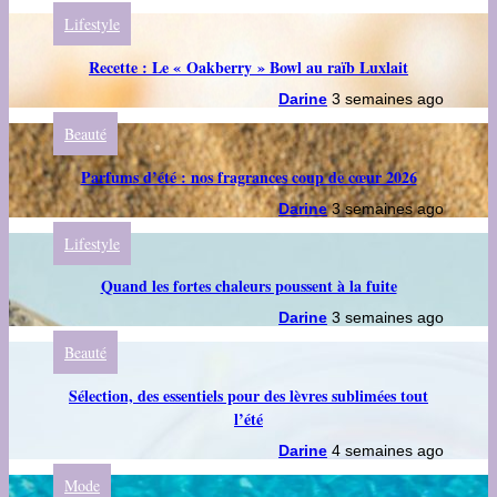
Lifestyle
Recette : Le « Oakberry » Bowl au raïb Luxlait
Darine
3 semaines ago
Beauté
Parfums d’été : nos fragrances coup de cœur 2026
Darine
3 semaines ago
Lifestyle
Quand les fortes chaleurs poussent à la fuite
Darine
3 semaines ago
Beauté
Sélection, des essentiels pour des lèvres sublimées tout
l’été
Darine
4 semaines ago
Mode