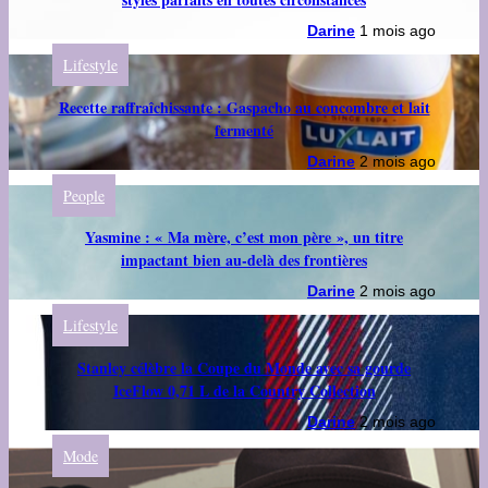
Darine
1 mois ago
Lifestyle
Recette raffraîchissante : Gaspacho au concombre et lait
fermenté
Darine
2 mois ago
People
Yasmine : « Ma mère, c’est mon père », un titre
impactant bien au-delà des frontières
Darine
2 mois ago
Lifestyle
Stanley célèbre la Coupe du Monde avec sa gourde
IceFlow 0,71 L de la Country Collection
Darine
2 mois ago
Mode