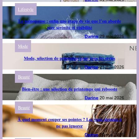
Lifestyle
La ménopause : enfin une étape de vie que l’on aborde
avec sérénité et visibilité
Darine
29 mai 2026
Mode
Mode, sélection de printemps pour tous les styles
Darine
21 mai 2026
Beauté
Bien-être : une sélection de printemps qui rebooste
Darine
20 mai 2026
Beauté
À quel moment couper ses pointes ? Les vrais signaux à
ne pas ignorer
Darine
20 mai 2026