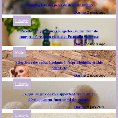
Shopping fête des pères de dernière minute
Darine
2 mois ago
Lifestyle
Recette : linguine aux courgettes jaunes, fleur de
courgette farcie à la ricotta et Pesto alla Genovese
Darine
2 mois ago
Mode
Sélection : des robes à volants à l’esprit bohème et chic
pour l’été
Darine
2 mois ago
Lifestyle
Ce que les jeux de rôle apportent vraiment au
développement émotionnel des enfants
Darine
8 juin 2026
Lifestyle