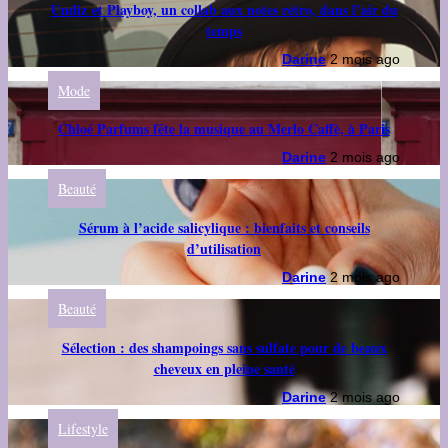
Undiz et Playboy, un collab aux notes rétro, dans l’air du
temps
Darine
2 mois ago
Mode
Chloé Parfums fête la musique au Merlo Caffè, à Paris
Darine
2 mois ago
Beauté
Sérum à l’acide salicylique : bienfaits et conseils
d’utilisation
Darine
2 mois ago
Beauté
Sélection : des shampoings sans sulfate pour de beaux
cheveux en pleine santé
Darine
2 mois ago
Lifestyle