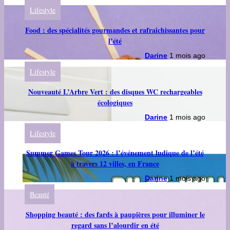
Lifestyle
Food : des spécialités gourmandes et rafraîchissantes pour
l’été
Darine
1 mois ago
Lifestyle
Nouveauté L’Arbre Vert : des disques WC rechargeables
écologiques
Darine
1 mois ago
Lifestyle
Summer Games Tour 2026 : l’événement ludique de l’été
à travers 12 villes, en France
Darine
1 mois ago
Beauté
Shopping beauté : des fards à paupières pour illuminer le
regard sans l’alourdir en été