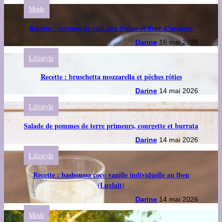
Mode
Recette : verrines de raïb aux fraises et fleur d’oranger
Darine
16 mai 2026
Lifestyle
Recette : bruschetta mozzarella et pêches rôties
Darine
14 mai 2026
Lifestyle
Salade de pommes de terre primeurs, courgette et burrata
Darine
14 mai 2026
Lifestyle
Recette : basboussa coco vanille individuelle au lben
(Luxlait)
Darine
14 mai 2026
Mode